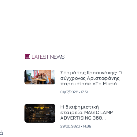
LATEST NEWS
Σταμάτης Κραουνάκης: Ο
σύγχρονος Αριστοφάνης
παρουσίασε «Το Μικρό
Μοναστηράκι» του
01/07/2026 • 17:51
Η διαφημιστική
εταιρεία MAGIC LAMP
ADVERTISING 360
επενδύει σε
29/06/2026 • 14:09
κινηματογραφική
κά
τεχνολογία νέας γενιάς