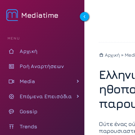
Mediatime
MENU
Αρχική
Αρχική
»
Med
Ροή Αναρτήσεων
Ελλην
Media
ηθοπο
Επόμενα Επεισόδια
παρο
Gossip
Ούτε ένας ού
Trends
παρουσιαστέ