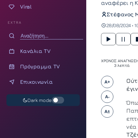
αναφέρει η 
Viral
Στέφανος 
EXTRA
28/08/2024 • 1
Κανάλια TV
ΧΡΟΝΟΣ ΑΝΑΓΝΩΣΗ
Πρόγραμμα TV
3 λεπτά
Ούτ
Επικοινωνία
A+
έγι
A-
Dark mode
Όπω
Παπ
A±
επτ
νέα
Τζέ