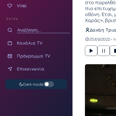
στο παρελθόν
Viral
πιο επιτυχημ
οθόνη. Έτσι,
EXTRA
Χαράς», βρισ
Δανάη Τρια
25/09/2022 • 1
Κανάλια TV
Πρόγραμμα TV
Επικοινωνία
Dark mode