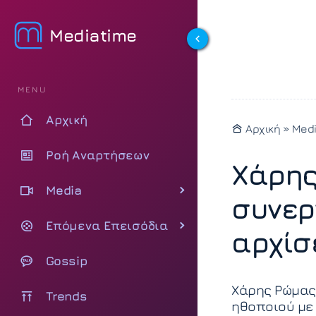
Mediatime
MENU
Αρχική
Αρχική
»
Med
Ροή Αναρτήσεων
Χάρης
Media
συνερ
Επόμενα Επεισόδια
αρχίσ
Gossip
Χάρης Ρώμας:
Trends
ηθοποιού με 