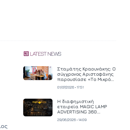
LATEST NEWS
Σταμάτης Κραουνάκης: Ο
σύγχρονος Αριστοφάνης
παρουσίασε «Το Μικρό
Μοναστηράκι» του
01/07/2026 • 17:51
Η διαφημιστική
εταιρεία MAGIC LAMP
ADVERTISING 360
επενδύει σε
29/06/2026 • 14:09
κινηματογραφική
ιος
τεχνολογία νέας γενιάς