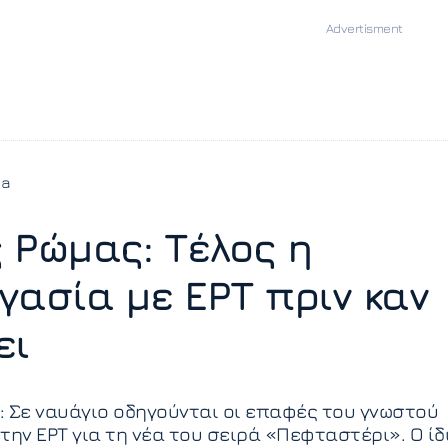
ia
 Ρώμας: Τέλος η
γασία με ΕΡΤ πριν καν
ει
 Σε ναυάγιο οδηγούνται οι επαφές του γνωστού
την ΕΡΤ για τη νέα του σειρά «Πεφταστέρι». Ο ίδ