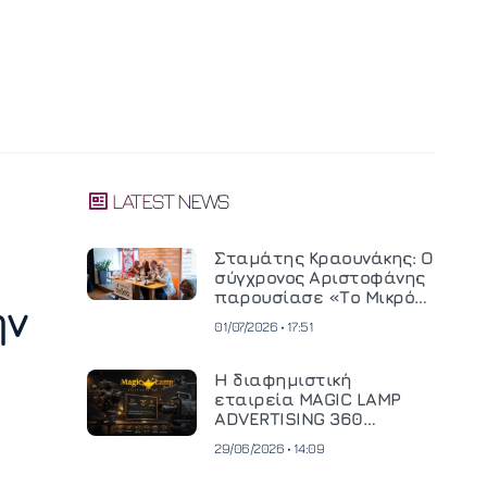
LATEST NEWS
Σταμάτης Κραουνάκης: Ο
σύγχρονος Αριστοφάνης
παρουσίασε «Το Μικρό
ην
Μοναστηράκι» του
01/07/2026 • 17:51
Η διαφημιστική
εταιρεία MAGIC LAMP
ADVERTISING 360
επενδύει σε
29/06/2026 • 14:09
κινηματογραφική
τεχνολογία νέας γενιάς