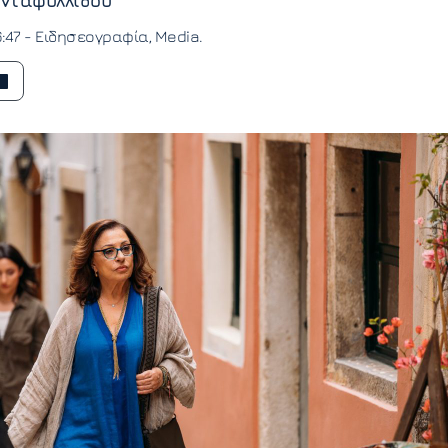
νταφυλλίδου
6:47 -
Ειδησεογραφία
Media