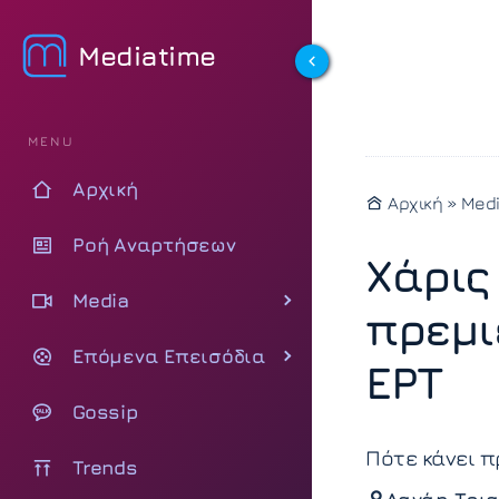
Mediatime
MENU
Αρχική
Αρχική
»
Med
Ροή Αναρτήσεων
Χάρις
Media
πρεμι
Επόμενα Επεισόδια
ΕΡΤ
Gossip
Πότε κάνει π
Trends