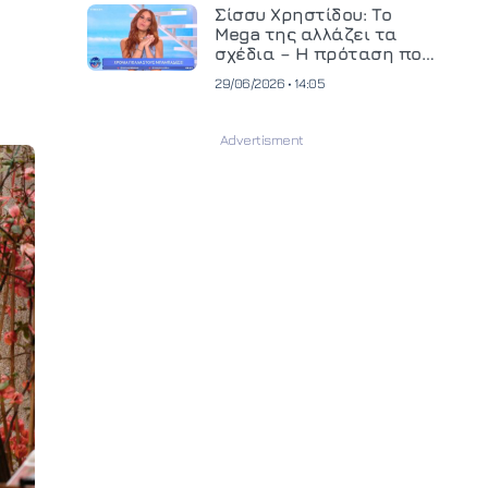
και ανεβάζει τον πήχη
Σίσσυ Χρηστίδου: Το
στην παραγωγή
Mega της αλλάζει τα
οπτικοακουστικού
σχέδια – Η πρόταση που
περιεχομένου
θα κρίνει το μέλλον της
29/06/2026 • 14:05