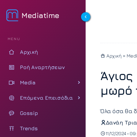
Mediatime
MENU
Αρχική
Αρχική
»
Med
Ροή Αναρτήσεων
Άγιος
Media
μωρό 
Επόμενα Επεισόδια
Όλα όσα θα δ
Gossip
Δανάη Τρια
Trends
11/12/2024 • 09