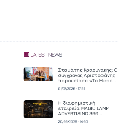
LATEST NEWS
Σταμάτης Κραουνάκης: Ο
σύγχρονος Αριστοφάνης
παρουσίασε «Το Μικρό
Μοναστηράκι» του
01/07/2026 • 17:51
Η διαφημιστική
εταιρεία MAGIC LAMP
ADVERTISING 360
επενδύει σε
29/06/2026 • 14:09
κινηματογραφική
τεχνολογία νέας γενιάς