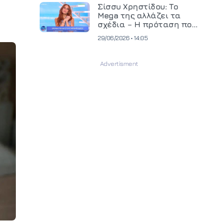
και ανεβάζει τον πήχη
Σίσσυ Χρηστίδου: Το
στην παραγωγή
Mega της αλλάζει τα
οπτικοακουστικού
σχέδια – Η πρόταση που
περιεχομένου
θα κρίνει το μέλλον της
29/06/2026 • 14:05