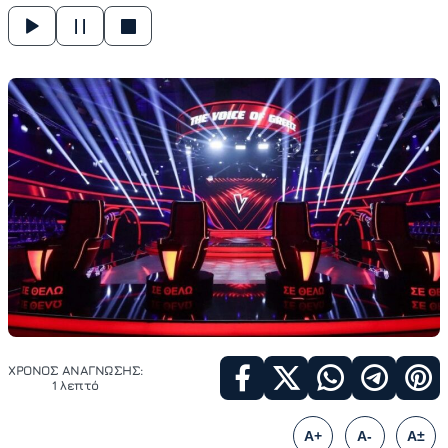
ΧΡΟΝΟΣ ΑΝΑΓΝΩΣΗΣ:
1 λεπτό
A+
A-
A±