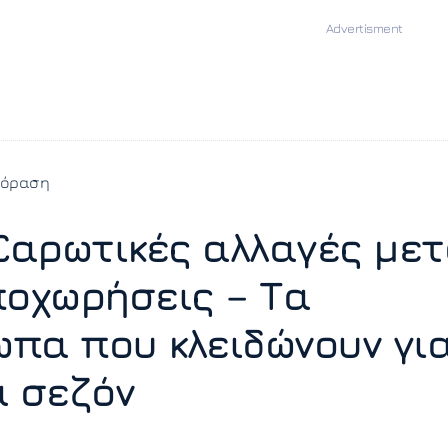
εόραση
 Σαρωτικές αλλαγές με
ποχωρήσεις – Τα
πα που κλειδώνουν γι
α σεζόν