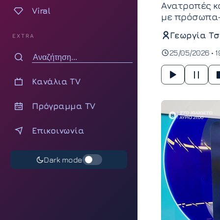
Ανατροπές κα
Viral
με πρόσωπα-
Γεωργία Τσ
EXTRA
25/05/2026 • 1
Κανάλια TV
Πρόγραμμα TV
Επικοινωνία
Dark mode