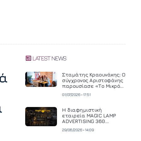
LATEST NEWS
τά
Σταμάτης Κραουνάκης: Ο
σύγχρονος Αριστοφάνης
παρουσίασε «Το Μικρό
Μοναστηράκι» του
01/07/2026 • 17:51
α
Η διαφημιστική
εταιρεία MAGIC LAMP
ADVERTISING 360
επενδύει σε
29/06/2026 • 14:09
κινηματογραφική
τεχνολογία νέας γενιάς