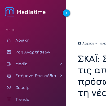
Mediatime
MENU
Αρχική
Αρχική
»
Τηλ
Ροή Αναρτήσεων
ΣΚΑΪ:
Media
τις α
Επόμενα Επεισόδια
πρόσω
Gossip
τη νέ
Trends