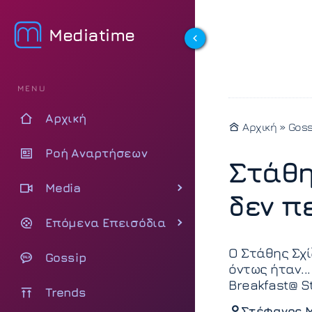
Mediatime
MENU
Αρχική
Αρχική
»
Goss
Ροή Αναρτήσεων
Στάθη
Media
δεν π
Επόμενα Επεισόδια
Ο Στάθης Σχί
Gossip
όντως ήταν..
Breakfast@ S
Trends
Στέφανος 