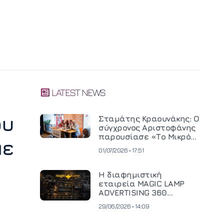
LATEST NEWS
ου
Σταμάτης Κραουνάκης: Ο
σύγχρονος Αριστοφάνης
παρουσίασε «Το Μικρό
με
Μοναστηράκι» του
01/07/2026 • 17:51
Η διαφημιστική
εταιρεία MAGIC LAMP
ADVERTISING 360
επενδύει σε
29/06/2026 • 14:09
κινηματογραφική
τεχνολογία νέας γενιάς