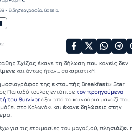
:09 -
Ειδησεογραφία
Gossip
Σ:
τάθης Σχίζας έκανε τη δήλωση που κανείς δεν
ίμενε
και όντως ήταν… σοκαριστική!
ημοσιογράφος της εκπομπής Breakfast@ Star
ος Παπαδόπουλος εντόπισε
τον προηγούμενο
τή του Survivor
έξω από το καινούριο μαγαζί που
ιμάζει στο Κολωνάκι και
έκανε δηλώσεις στην
ερα.
χω για τις ετοιμασίες του μαγαζιού,
πλησιάζει 