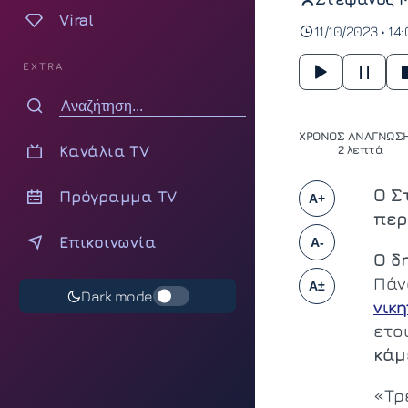
Viral
11/10/2023 • 14
EXTRA
ΧΡΟΝΟΣ ΑΝΑΓΝΩΣΗ
Κανάλια TV
2 λεπτά
Ο Σ
Πρόγραμμα TV
A+
περ
Επικοινωνία
A-
O δ
Πάν
A±
Dark mode
νικη
ετο
κάμ
«Τρέ