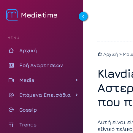
Mediatime
MENU
Αρχική
Αρχική
»
Μου
Ροή Αναρτήσεων
Klavdi
Media
Αστερ
Επόμενα Επεισόδια
που π
Gossip
Αυτή είναι ε
Trends
εθνικό τελικό