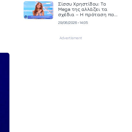
και ανεβάζει τον πήχη
Σίσσυ Χρηστίδου: Το
στην παραγωγή
Mega της αλλάζει τα
οπτικοακουστικού
σχέδια – Η πρόταση που
περιεχομένου
θα κρίνει το μέλλον της
29/06/2026 • 14:05