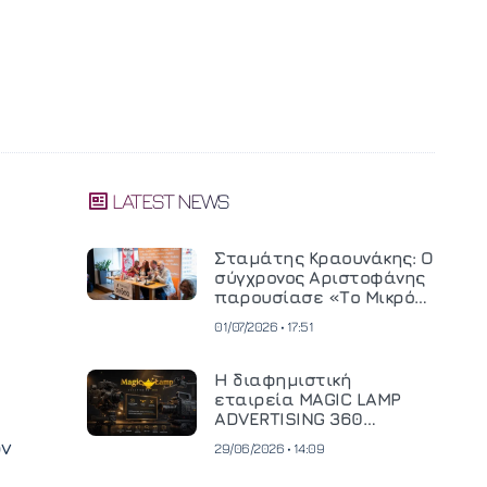
LATEST NEWS
Σταμάτης Κραουνάκης: Ο
σύγχρονος Αριστοφάνης
παρουσίασε «Το Μικρό
Μοναστηράκι» του
01/07/2026 • 17:51
Η διαφημιστική
εταιρεία MAGIC LAMP
ADVERTISING 360
επενδύει σε
ον
29/06/2026 • 14:09
κινηματογραφική
τεχνολογία νέας γενιάς