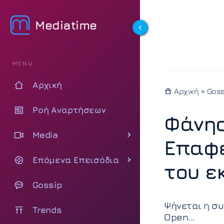
Mediatime
MENU
Αρχική
Αρχική
»
Goss
Ροή Αναρτήσεων
Φάνης
Media
Επαφέ
Επόμενα Επεισόδια
του ε
Gossip
Ψήνεται η σ
Trends
Open...