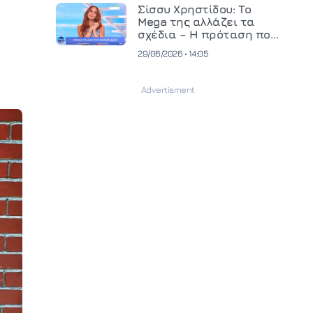
και ανεβάζει τον πήχη
Σίσσυ Χρηστίδου: Το
στην παραγωγή
Mega της αλλάζει τα
οπτικοακουστικού
σχέδια – Η πρόταση που
περιεχομένου
θα κρίνει το μέλλον της
29/06/2026 • 14:05