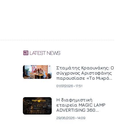
LATEST NEWS
Σταμάτης Κραουνάκης: Ο
σύγχρονος Αριστοφάνης
παρουσίασε «Το Μικρό
Μοναστηράκι» του
01/07/2026 • 17:51
Η διαφημιστική
εταιρεία MAGIC LAMP
ADVERTISING 360
επενδύει σε
29/06/2026 • 14:09
κινηματογραφική
τεχνολογία νέας γενιάς