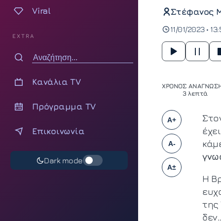
Viral
Στέφανος 
11/01/2023 • 13
EXTRA
Κανάλια TV
ΧΡΟΝΟΣ ΑΝΑΓΝΩΣΗ
3 λεπτά
Πρόγραμμα TV
Στον
A+
έχει
Επικοινωνία
κάμ
A-
γνω
Dark mode
A±
Η Β
ευχ
της
δεν