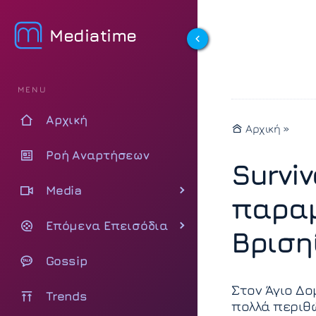
Mediatime
MENU
Αρχική
Αρχική
»
Ροή Αναρτήσεων
Surviv
Media
παραμ
Επόμενα Επεισόδια
Βριση
Gossip
Στον Άγιο Δομ
Trends
πολλά περιθώ