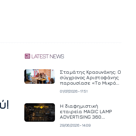
LATEST NEWS
Σταμάτης Κραουνάκης: Ο
σύγχρονος Αριστοφάνης
παρουσίασε «Το Μικρό
Μοναστηράκι» του
01/07/2026 • 17:51
ύ!
Η διαφημιστική
εταιρεία MAGIC LAMP
ADVERTISING 360
επενδύει σε
29/06/2026 • 14:09
κινηματογραφική
τεχνολογία νέας γενιάς