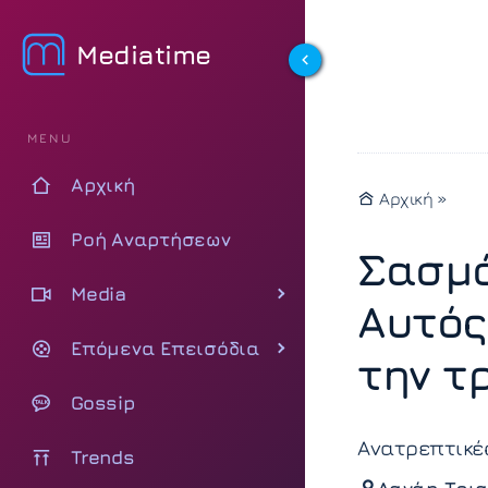
Mediatime
MENU
Αρχική
Αρχική
»
Ροή Αναρτήσεων
Σασμό
Media
Αυτός
Επόμενα Επεισόδια
την τ
Gossip
Ανατρεπτικές
Trends