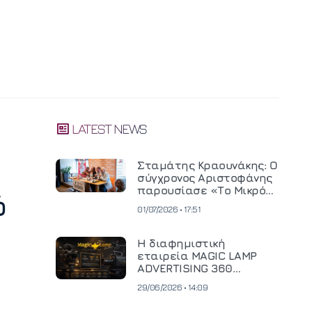
LATEST NEWS
Σταμάτης Κραουνάκης: Ο
σύγχρονος Αριστοφάνης
παρουσίασε «Το Μικρό
ό
Μοναστηράκι» του
01/07/2026 • 17:51
Η διαφημιστική
εταιρεία MAGIC LAMP
ADVERTISING 360
επενδύει σε
29/06/2026 • 14:09
κινηματογραφική
τεχνολογία νέας γενιάς