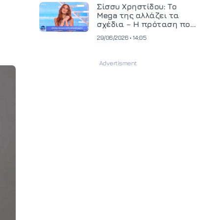
και ανεβάζει τον πήχη
Σίσσυ Χρηστίδου: Το
στην παραγωγή
Mega της αλλάζει τα
οπτικοακουστικού
σχέδια – Η πρόταση που
περιεχομένου
θα κρίνει το μέλλον της
29/06/2026 • 14:05