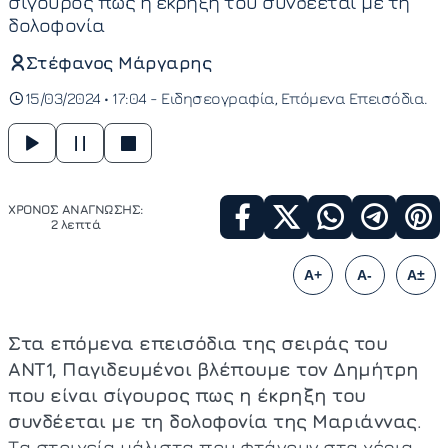
σίγουρος πως η έκρηξη του συνδέεται με τη
δολοφονία
Στέφανος Μάργαρης
15/03/2024 • 17:04 -
Ειδησεογραφία
Επόμενα Επεισόδια
ΧΡΟΝΟΣ ΑΝΑΓΝΩΣΗΣ:
2 λεπτά
A+
A-
A±
Στα επόμενα επεισόδια της σειράς του
ΑΝΤ1, Παγιδευμένοι βλέπουμε τον Δημήτρη
που είναι σίγουρος πως η έκρηξη του
συνδέεται με τη δολοφονία της Μαριάννας
.
Τα στοιχεία μάλιστα που φτάνουν στα χέρια