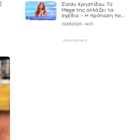
!
και ανεβάζει τον πήχη
Σίσσυ Χρηστίδου: Το
στην παραγωγή
Mega της αλλάζει τα
οπτικοακουστικού
σχέδια – Η πρόταση που
περιεχομένου
θα κρίνει το μέλλον της
29/06/2026 • 14:05