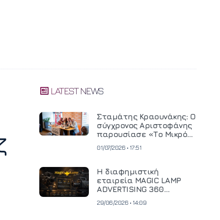
LATEST NEWS
Σταμάτης Κραουνάκης: Ο
σύγχρονος Αριστοφάνης
παρουσίασε «Το Μικρό
ζ
Μοναστηράκι» του
01/07/2026 • 17:51
Η διαφημιστική
εταιρεία MAGIC LAMP
ADVERTISING 360
επενδύει σε
29/06/2026 • 14:09
κινηματογραφική
τεχνολογία νέας γενιάς