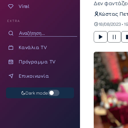
Δεν φαντάζεσ
Viral
Κώστας Πε
EXTRA
18/08/2023 • 19
Κανάλια TV
Πρόγραμμα TV
Επικοινωνία
Dark mode