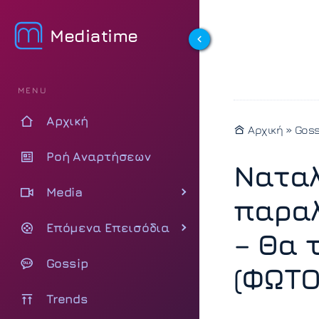
Mediatime
MENU
Αρχική
Αρχική
»
Goss
Ροή Αναρτήσεων
Ναταλ
Media
παραλ
Επόμενα Επεισόδια
– Θα 
Gossip
(ΦΩΤΟ
Trends