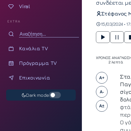
συνδέεται με
Viral
Στέφανος 
EXTRA
15/03/2024 • 17
Κανάλια TV
ΧΡΟΝΟΣ ΑΝΑΓΝΩΣΗ
Πρόγραμμα TV
2 λεπτά
Στα
Επικοινωνία
A+
Παγ
σίγ
A-
Dark mode
δολ
A±
φτά
περ
Ο γ
συμ