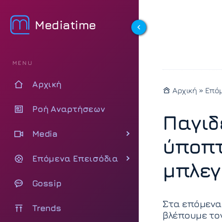
Mediatime
MENU
Αρχική
Αρχική
»
Επόμ
Ροή Αναρτήσεων
Παγιδ
Media
ύποπτ
Επόμενα Επεισόδια
μπλεγ
Gossip
Στα επόμενα 
Trends
βλέπουμε τον