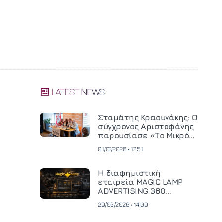
LATEST NEWS
Σταμάτης Κραουνάκης: Ο
σύγχρονος Αριστοφάνης
παρουσίασε «Το Μικρό
Μοναστηράκι» του
01/07/2026 • 17:51
Η διαφημιστική
εταιρεία MAGIC LAMP
ADVERTISING 360
επενδύει σε
29/06/2026 • 14:09
κινηματογραφική
τεχνολογία νέας γενιάς