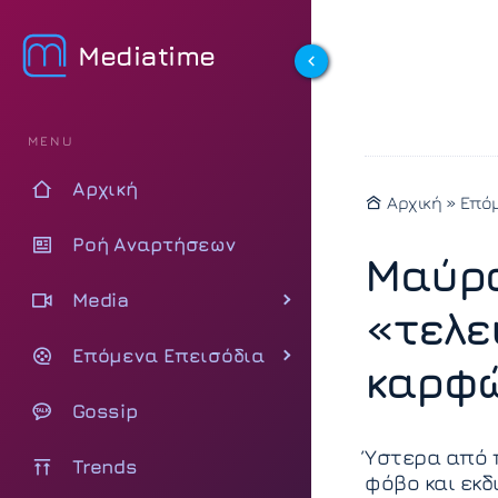
Mediatime
MENU
Αρχική
Αρχική
»
Επόμ
Ροή Αναρτήσεων
Μαύρο
Media
«τελε
Επόμενα Επεισόδια
καρφώ
Gossip
Ύστερα από 
Trends
φόβο και εκδ