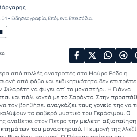
Μάργαρης
2:04 -
Ειδησεογραφία
Επόμενα Επεισόδια
Σ:
ερα από πολλές ανατροπές στο Μαύρο Ρόδο η
σιανή από φόβο και εκδικητικότητα δεν επιτρέπε
ν Φιλαρέτη να φύγει απ’ το μοναστήρι. Η Γιάννα
εται και πάλι κοντά με το Σαράντο. Στην προσπά
 να τον βοηθήσει
αναγκάζει τους γονείς της
να τ
καλύψουν το φοβερό μυστικό του Γεράσιμου. Ο
ης αναθέτει στον Πέτρο
την μελέτη αξιοποίηση
 κτημάτων του μοναστηριού.
Η εμμονή της Αλεξ
ον Βίκο δεν υποχωρεί.
Ο Πέτρος παίρνει την