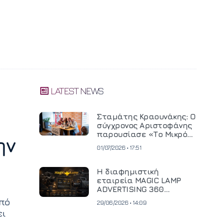
LATEST NEWS
Σταμάτης Κραουνάκης: Ο
σύγχρονος Αριστοφάνης
παρουσίασε «Το Μικρό
ην
Μοναστηράκι» του
01/07/2026 • 17:51
Η διαφημιστική
εταιρεία MAGIC LAMP
ADVERTISING 360
επενδύει σε
πό
29/06/2026 • 14:09
κινηματογραφική
ει
τεχνολογία νέας γενιάς