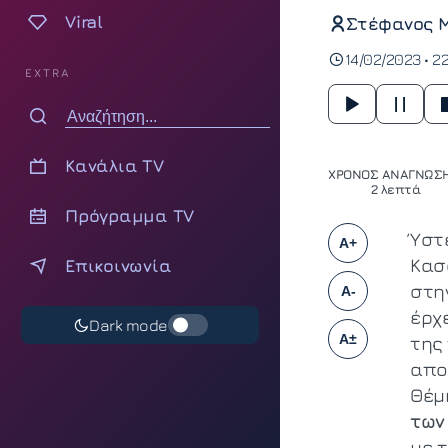
Viral
Στέφανος 
14/02/2023 • 2
EXTRA
Κανάλια TV
ΧΡΟΝΟΣ ΑΝΑΓΝΩΣΗ
2 λεπτά
Πρόγραμμα TV
Ύστ
A+
Κασ
Επικοινωνία
στη
A-
έρχ
Dark mode
A±
της
απο
Θέμ
των
με τ