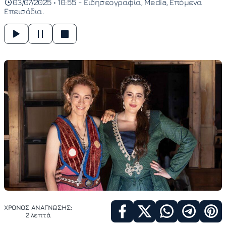
03/07/2025 • 10:55 -
Ειδησεογραφία
Media
Επόμενα
Επεισόδια
ΧΡΟΝΟΣ ΑΝΑΓΝΩΣΗΣ:
2 λεπτά