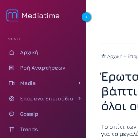
Mediatime
MENU
Αρχική
Αρχική
»
Επόμ
Ροή Αναρτήσεων
Έρωτα
Media
βάπτι
Επόμενα Επεισόδια
όλοι ο
Gossip
Το σπίτι των
Trends
για το μεγαλ