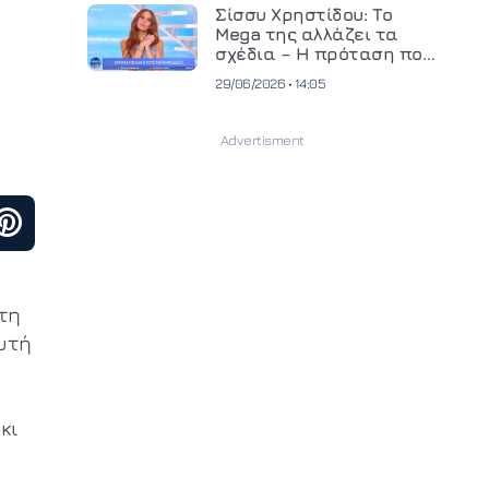
και ανεβάζει τον πήχη
Σίσσυ Χρηστίδου: Το
στην παραγωγή
Mega της αλλάζει τα
οπτικοακουστικού
σχέδια – Η πρόταση που
περιεχομένου
θα κρίνει το μέλλον της
29/06/2026 • 14:05
τη
υτή
κι