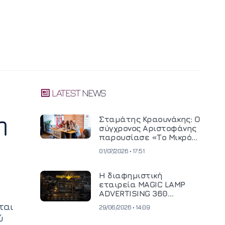
LATEST NEWS
η
Σταμάτης Κραουνάκης: Ο
σύγχρονος Αριστοφάνης
παρουσίασε «Το Μικρό
Μοναστηράκι» του
01/07/2026 • 17:51
Η διαφημιστική
εταιρεία MAGIC LAMP
ADVERTISING 360
επενδύει σε
ται
29/06/2026 • 14:09
κινηματογραφική
ύ
τεχνολογία νέας γενιάς