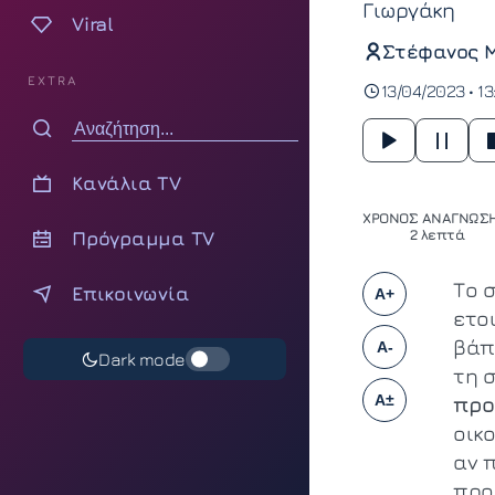
Γιωργάκη
Viral
Στέφανος 
EXTRA
13/04/2023 • 13
Κανάλια TV
ΧΡΟΝΟΣ ΑΝΑΓΝΩΣΗ
Πρόγραμμα TV
2 λεπτά
Το 
Επικοινωνία
A+
ετο
βάπ
A-
Dark mode
τη σ
A±
προ
οικ
αν π
προ