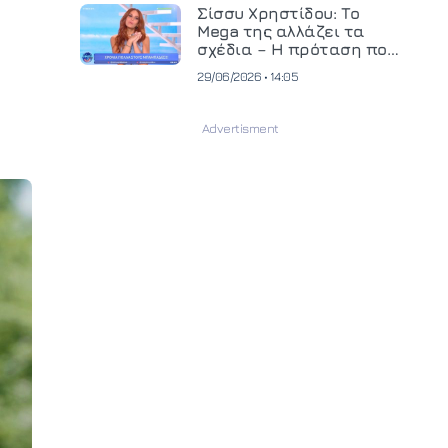
και ανεβάζει τον πήχη
Σίσσυ Χρηστίδου: Το
στην παραγωγή
Mega της αλλάζει τα
οπτικοακουστικού
σχέδια – Η πρόταση που
περιεχομένου
θα κρίνει το μέλλον της
29/06/2026 • 14:05