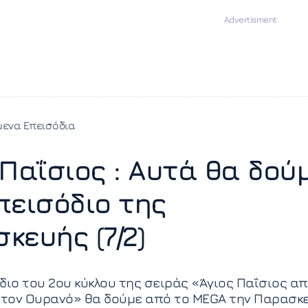
ενα Επεισόδια
 Παΐσιος : Αυτά θα δού
πεισόδιο της
κευής (7/2)
διο του 2ου κύκλου της σειράς «Άγιος Παΐσιος α
τον Ουρανό» θα δούμε από το MEGA την Παρασκ