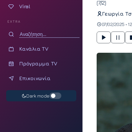
(7/2)
Viral
Γεωργία Τσ
EXTRA
07/02/2025 • 1
Κανάλια TV
Πρόγραμμα TV
Επικοινωνία
Dark mode