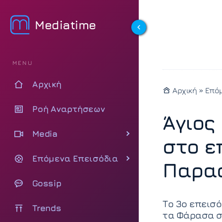
Mediatime
MENU
Αρχική
Αρχική
»
Επόμ
Ροή Αναρτήσεων
Άγιος
Media
στο ε
Επόμενα Επεισόδια
Παρασ
Gossip
Το 3ο επεισό
Trends
τα Φάρασα σ