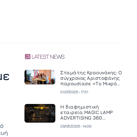
LATEST NEWS
με
Σταμάτης Κραουνάκης: Ο
σύγχρονος Αριστοφάνης
παρουσίασε «Το Μικρό
Μοναστηράκι» του
01/07/2026 • 17:51
Η διαφημιστική
εταιρεία MAGIC LAMP
ADVERTISING 360
επενδύει σε
πό
29/06/2026 • 14:09
κινηματογραφική
ευή
τεχνολογία νέας γενιάς