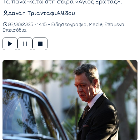
Τα πάνω-κάτω στη σειρά «Άγιος Έρωτας».
Δανάη Τριανταφυλλίδου
02/06/2025 • 14:15 -
Ειδησεογραφία
Media
Επόμενα
Επεισόδια