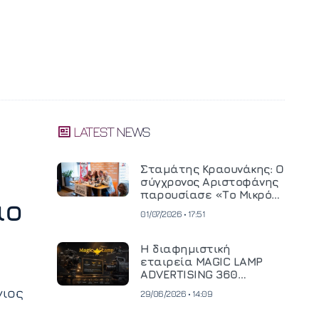
LATEST NEWS
Σταμάτης Κραουνάκης: Ο
σύγχρονος Αριστοφάνης
παρουσίασε «Το Μικρό
αο
Μοναστηράκι» του
01/07/2026 • 17:51
Η διαφημιστική
εταιρεία MAGIC LAMP
ADVERTISING 360
επενδύει σε
γιος
29/06/2026 • 14:09
κινηματογραφική
τεχνολογία νέας γενιάς