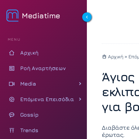
Mediatime
MENU
Αρχική
Αρχική
»
Επόμ
Ροή Αναρτήσεων
Άγιος
Media
εκλιπ
Επόμενα Επεισόδια
για β
Gossip
Διαβάστε όλε
Trends
έρωτας.