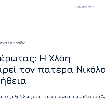
ενα Επεισόδια
 έρωτας: Η Χλόη
αρεί τον πατέρα Νικόλ
οήθεια
ς τις εξελίξεις από τα επόμενα επεισόδια του Ά