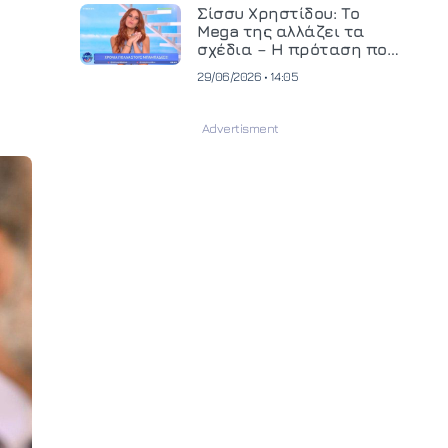
και ανεβάζει τον πήχη
Σίσσυ Χρηστίδου: Το
στην παραγωγή
Mega της αλλάζει τα
οπτικοακουστικού
σχέδια – Η πρόταση που
περιεχομένου
θα κρίνει το μέλλον της
29/06/2026 • 14:05