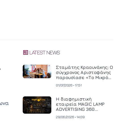
LATEST NEWS
ν
Σταμάτης Κραουνάκης: Ο
σύγχρονος Αριστοφάνης
παρουσίασε «Το Μικρό
Μοναστηράκι» του
01/07/2026 • 17:51
Η διαφημιστική
δωνα
εταιρεία MAGIC LAMP
ADVERTISING 360
επενδύει σε
29/06/2026 • 14:09
κινηματογραφική
τεχνολογία νέας γενιάς