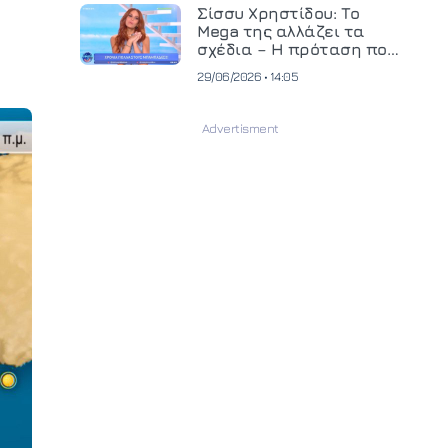
και ανεβάζει τον πήχη
Σίσσυ Χρηστίδου: Το
στην παραγωγή
Mega της αλλάζει τα
οπτικοακουστικού
σχέδια – Η πρόταση που
περιεχομένου
θα κρίνει το μέλλον της
29/06/2026 • 14:05