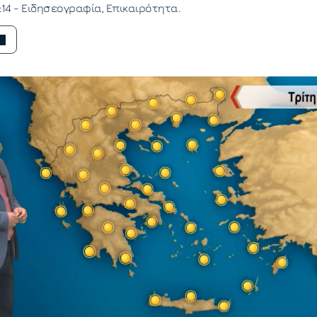
:14 -
Ειδησεογραφία
Επικαιρότητα