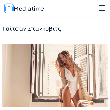
Mediatime
Τσίτσαν Στάνκοβιτς