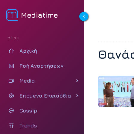
Mediatime
MENU
Θανά
Αρχική
Ροή Αναρτήσεων
Media
Επόμενα Επεισόδια
Gossip
Trends