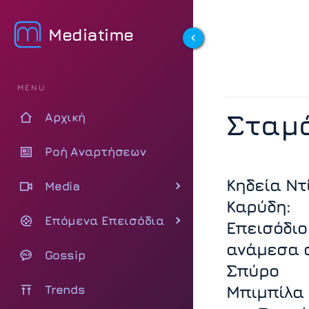
Mediatime
MENU
Σταμ
Αρχική
Ροή Αναρτήσεων
Κηδεία Ντ
Media
Καρύδη:
Επόμενα Επεισόδια
Επεισόδιο
ανάμεσα 
Gossip
Σπύρο
Trends
Μπιμπίλα 