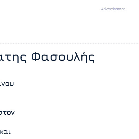
άτης Φασουλής
ίνου
στον
και