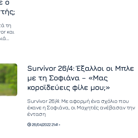
ε ο
τής;
ά τη
or και
λιά
στην
μπιζ εν
Survivor 26/4: Έξαλλοι οι Μπλε
με τη Σοφιάνα – «Μας
κοροϊδεύεις φίλε μου;»
Survivor 26/4: Με αφορμή ένα σχόλιο που
έκανε η Σοφιάνα, οι Μαχητές ανέβασαν την
ένταση
26/04/2022 21:41 •