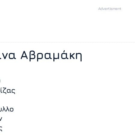
άνα Αβραμάκη
Ο
ίζας
υλλο
ν
ς