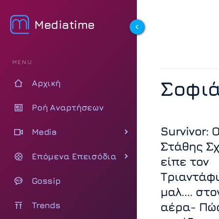
Mediatime
MENU
Σοφι
Αρχική
Ροή Αναρτήσεων
Survivor: 
Media
Στάθης Σχ
Επόμενα Επεισόδια
είπε τον
Τριαντάφ
Gossip
μαλ…. στο
Trends
αέρα- Πώ