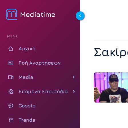
Mediatime
MENU
Σακίρ
Αρχική
Ροή Αναρτήσεων
Media
Επόμενα Επεισόδια
Gossip
Trends