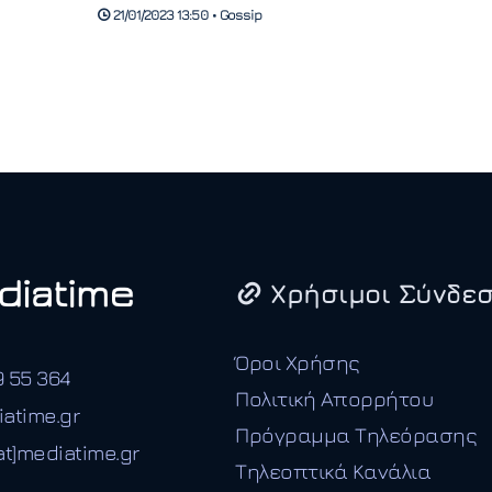
21/01/2023 13:50 • Gossip
Χρήσιμοι Σύνδεσ
Όροι Χρήσης
9 55 364
Πολιτική Απορρήτου
iatime.gr
Πρόγραμμα Τηλεόρασης
t]mediatime.gr
Τηλεοπτικά Κανάλια