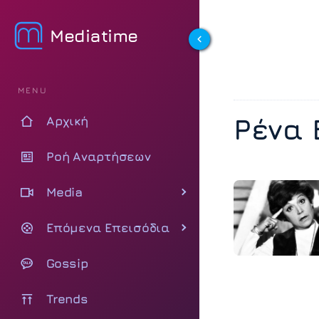
Mediatime
MENU
Ρένα 
Αρχική
Ροή Αναρτήσεων
Media
Επόμενα Επεισόδια
Gossip
Trends