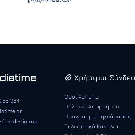
14/06/2025 09:19 • Υγεία
Χρήσιμοι Σύνδεσ
Όροι Χρήσης
9 55 364
Πολιτική Απορρήτου
iatime.gr
Πρόγραμμα Τηλεόρασης
t]mediatime.gr
Τηλεοπτικά Κανάλια