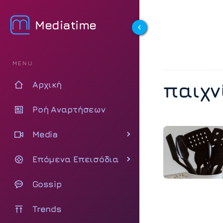
Mediatime
MENU
παιχν
Αρχική
Ροή Αναρτήσεων
Media
Επόμενα Επεισόδια
Gossip
Trends