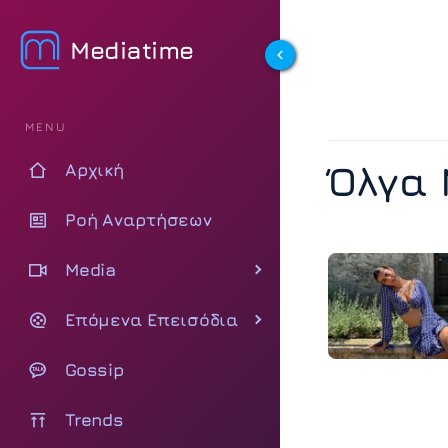
Mediatime
MENU
Όλγα 
Αρχική
Ροή Αναρτήσεων
Media
Επόμενα Επεισόδια
Gossip
Trends