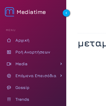
Mediatime
MENU
μεταμ
Αρχική
Ροή Αναρτήσεων
Media
Επόμενα Επεισόδια
Gossip
Trends