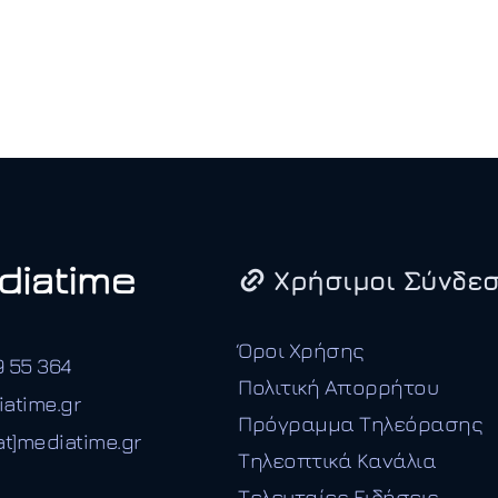
Χρήσιμοι Σύνδεσ
Όροι Χρήσης
9 55 364
Πολιτική Απορρήτου
iatime.gr
Πρόγραμμα Τηλεόρασης
t]mediatime.gr
Τηλεοπτικά Κανάλια
Τελευταίες Ειδήσεις