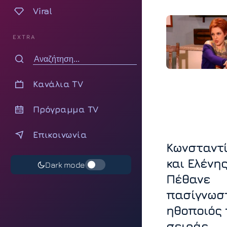
Viral
EXTRA
Κανάλια TV
Πρόγραμμα TV
Επικοινωνία
Κωνσταντ
και Ελένης
Dark mode
Πέθανε
πασίγνωσ
ηθοποιός 
σειράς