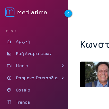
Mediatime
MENU
Κωνστ
Αρχική
Ροή Αναρτήσεων
Media
Επόμενα Επεισόδια
Gossip
Trends