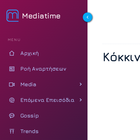
Mediatime
MENU
Κόκκι
Αρχική
Ροή Αναρτήσεων
Media
Επόμενα Επεισόδια
Gossip
Trends