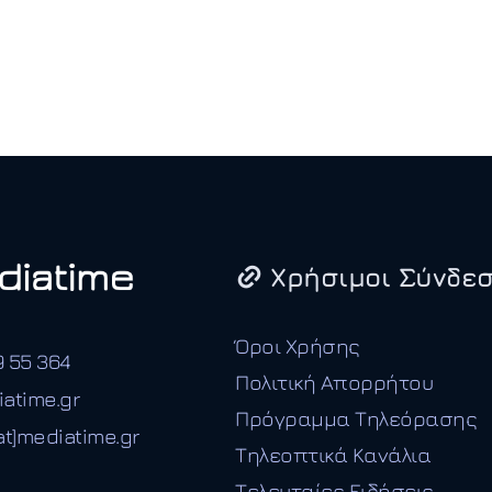
Χρήσιμοι Σύνδεσ
Όροι Χρήσης
9 55 364
Πολιτική Απορρήτου
iatime.gr
Πρόγραμμα Τηλεόρασης
t]mediatime.gr
Τηλεοπτικά Κανάλια
Τελευταίες Ειδήσεις