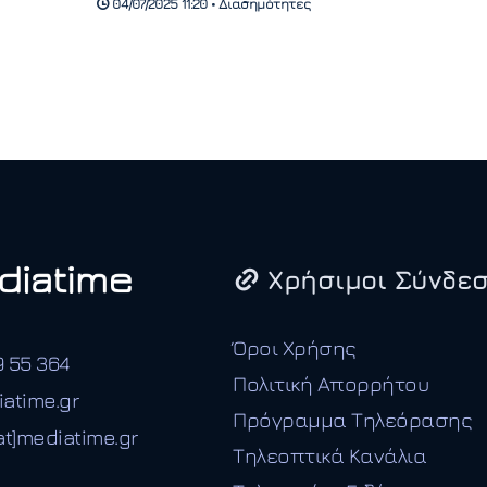
04/07/2025 11:20 • Διασημότητες
Χρήσιμοι Σύνδεσ
Όροι Χρήσης
9 55 364
Πολιτική Απορρήτου
iatime.gr
Πρόγραμμα Τηλεόρασης
t]mediatime.gr
Τηλεοπτικά Κανάλια