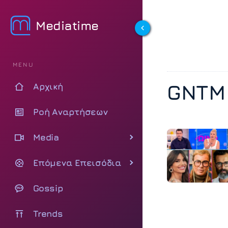
Mediatime
MENU
GNTM 
Αρχική
Ροή Αναρτήσεων
Media
Επόμενα Επεισόδια
Gossip
Trends