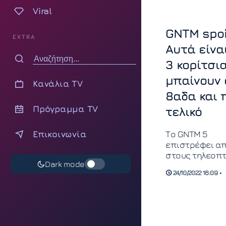
Viral
GNTM spoi
EXTRA
Αυτά είνα
3 κορίτσι
μπαίνουν 
Κανάλια TV
8αδα και 
Πρόγραμμα TV
τελικό
Επικοινωνία
Το GNTM 5
επιστρέφει α
στους τηλεοπτ
Dark mode
δέκτες του STA
24/10/2022 16:09 •
μαζί φέρνει μί
μέρα στο διαγ
μόδας. Το γρά
της