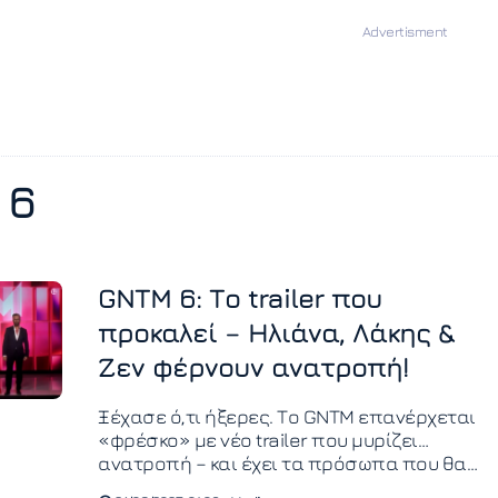
 6
GNTM 6: Το trailer που
προκαλεί – Ηλιάνα, Λάκης &
Ζεν φέρνουν ανατροπή!
Ξέχασε ό,τι ήξερες. Το GNTM επανέρχεται
«φρέσκο» με νέο trailer που μυρίζει…
ανατροπή – και έχει τα πρόσωπα που θα
συζητηθούν.