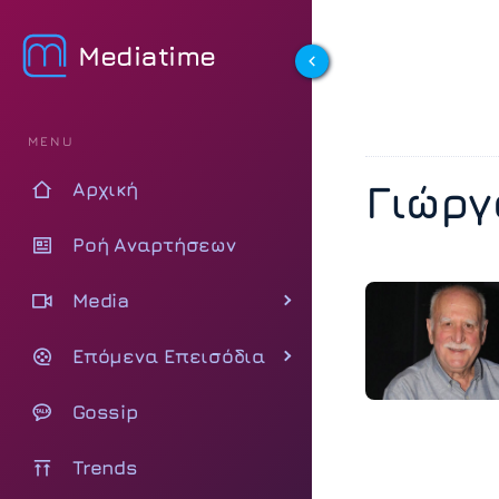
Mediatime
MENU
Γιώρ
Αρχική
Ροή Αναρτήσεων
Media
Επόμενα Επεισόδια
Gossip
Trends