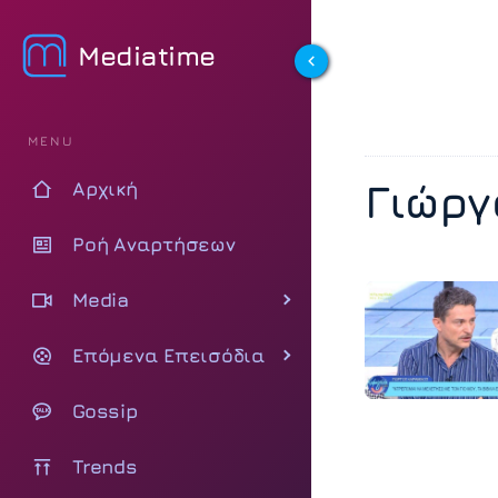
Mediatime
MENU
Γιώργ
Αρχική
Ροή Αναρτήσεων
Media
Επόμενα Επεισόδια
Gossip
Trends