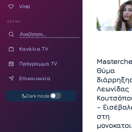
Viral
EXTRA
Κανάλια TV
Masterche
Πρόγραμμα TV
Θύμα
Επικοινωνία
διάρρηξης
Λεωνίδας
Dark mode
Κουτσόπο
– Εισέβαλ
στη
μονοκατοι