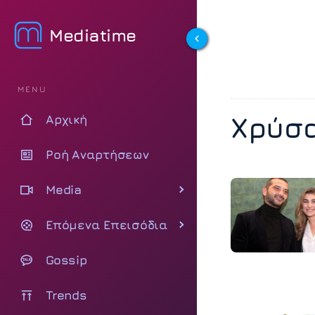
Mediatime
MENU
Χρύσ
Αρχική
Ροή Αναρτήσεων
Media
Επόμενα Επεισόδια
Gossip
Trends