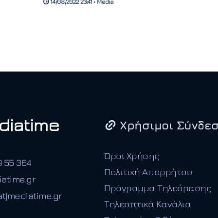
14/08/2022 23:41 • Media
Χρήσιμοι Σύνδεσ
Όροι Χρήσης
9 55 364
Πολιτική Απορρήτου
iatime.gr
Πρόγραμμα Τηλεόρασης
t]mediatime.gr
Τηλεοπτικά Κανάλια