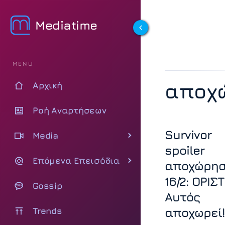
Mediatime
MENU
αποχ
Αρχική
Ροή Αναρτήσεων
Survivor
Media
spoiler
Επόμενα Επεισόδια
αποχώρη
16/2: ΟΡΙΣΤ
Gossip
Αυτός
Trends
αποχωρεί!