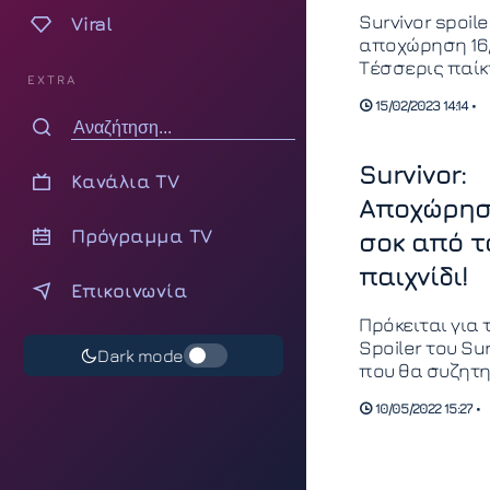
Survivor spoile
Viral
αποχώρηση 16/
Τέσσερις παίκ
EXTRA
υποψήφιοι πρ
15/02/2023 14:14 •
αποχώρηση,
υπαρκτά φαβορ
να αποχωρήσο
Survivor:
Κανάλια TV
Αποχώρη
Πρόγραμμα TV
σοκ από τ
παιχνίδι!
Επικοινωνία
Πρόκειται για 
Spoiler του Sur
Dark mode
που θα συζητη
Αποχώρηση σο
10/05/2022 15:27 •
σύμφωνα με τι
πηγές μας στο
του Άγιου Δομί