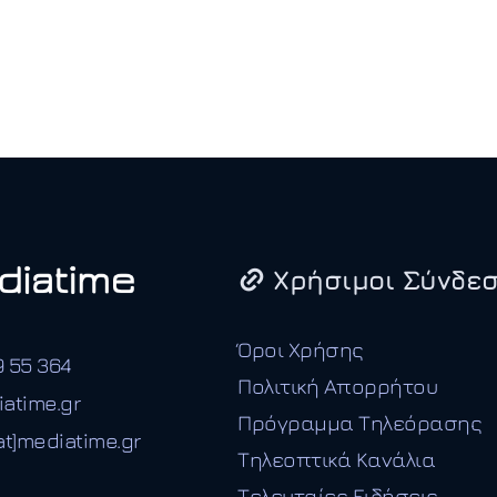
Χρήσιμοι Σύνδεσ
Όροι Χρήσης
9 55 364
Πολιτική Απορρήτου
iatime.gr
Πρόγραμμα Τηλεόρασης
t]mediatime.gr
Τηλεοπτικά Κανάλια
Τελευταίες Ειδήσεις