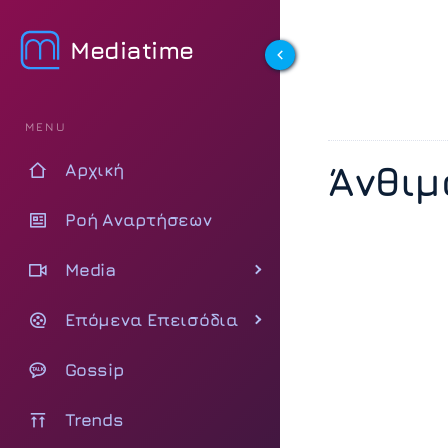
Mediatime
MENU
Άνθιμ
Αρχική
Ροή Αναρτήσεων
Media
Επόμενα Επεισόδια
Gossip
Trends