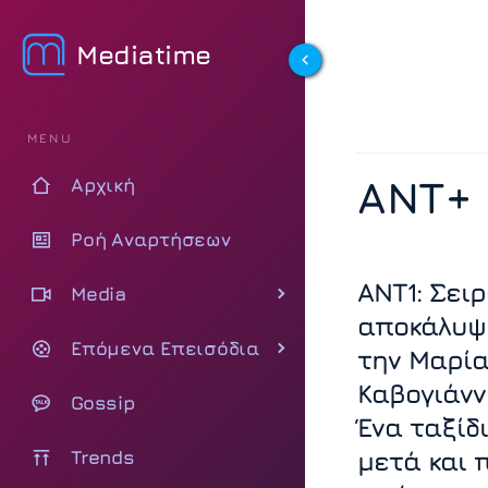
Mediatime
MENU
ΑΝΤ+
Αρχική
Ροή Αναρτήσεων
ΑΝΤ1: Σει
Media
αποκάλυψ
Επόμενα Επεισόδια
την Μαρί
Καβογιάνν
Gossip
Ένα ταξίδι
Trends
μετά και 