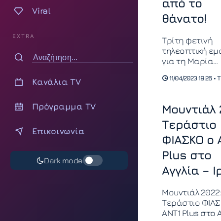
από το
Viral
θάνατο!
EXTRA
Τρίτη φετινή
τηλεοπτική εμ
για τη Μαρία
Καβογιάννη, α
11/04/2023 19:26 •
Κανάλια TV
φορά στη νέα
παραγωγή του 
«ΖΩΗ», όπου
Πρόγραμμα TV
Μουντιάλ 
υποδύεται
Τεράστιο
Επικοινωνία
ΦΙΑΣΚΟ ο 
Plus στο
Dark mode
Αγγλία – Ι
Μουντιάλ 2022
Τεράστιο ΦΙΑΣ
ΑΝΤ1 Plus στο 