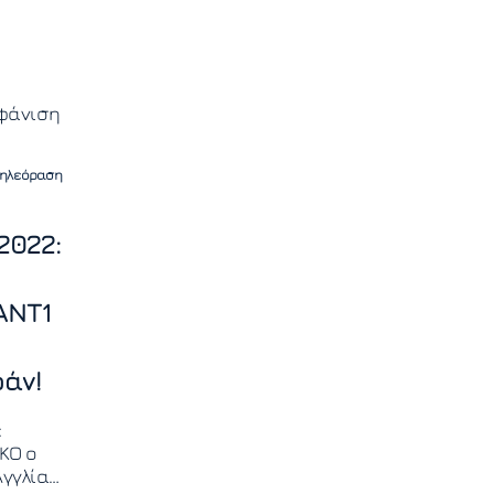
φάνιση
υτή τη
 Τηλεόραση
ΑΝΤΙ+
2022:
ΑΝΤ1
ράν!
:
ΚΟ ο
Αγγλία