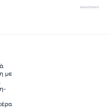
ρά
η με
α
η-
πέρα