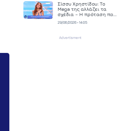
και ανεβάζει τον πήχη
Σίσσυ Χρηστίδου: Το
στην παραγωγή
Mega της αλλάζει τα
οπτικοακουστικού
σχέδια – Η πρόταση που
περιεχομένου
θα κρίνει το μέλλον της
29/06/2026 • 14:05