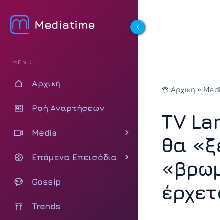
Mediatime
MENU
Αρχική
Αρχική
»
Med
Ροή Αναρτήσεων
TV La
Media
θα «ξ
Επόμενα Επεισόδια
«βρωμ
Gossip
έρχετ
Trends