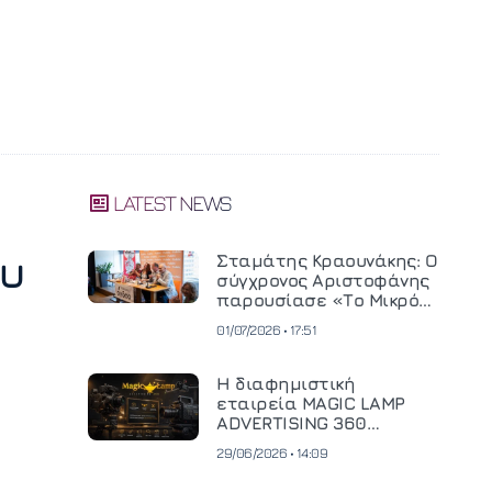
LATEST NEWS
ου
Σταμάτης Κραουνάκης: Ο
σύγχρονος Αριστοφάνης
παρουσίασε «Το Μικρό
Μοναστηράκι» του
01/07/2026 • 17:51
Η διαφημιστική
εταιρεία MAGIC LAMP
ADVERTISING 360
επενδύει σε
29/06/2026 • 14:09
κινηματογραφική
τεχνολογία νέας γενιάς