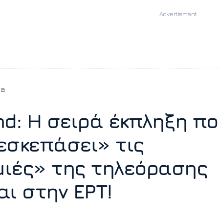
ia
nd: Η σειρά έκπληξη π
εσκεπάσει» τις
ιές» της τηλεόρασης
αι στην ΕΡΤ!