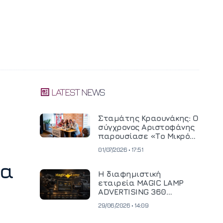
LATEST NEWS
Σταμάτης Κραουνάκης: Ο
σύγχρονος Αριστοφάνης
παρουσίασε «Το Μικρό
Μοναστηράκι» του
01/07/2026 • 17:51
ια
Η διαφημιστική
εταιρεία MAGIC LAMP
ADVERTISING 360
επενδύει σε
29/06/2026 • 14:09
κινηματογραφική
τεχνολογία νέας γενιάς