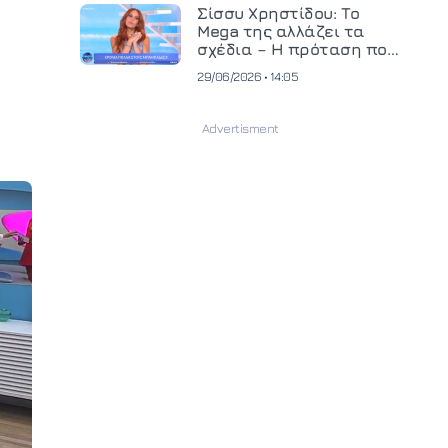
και ανεβάζει τον πήχη
Σίσσυ Χρηστίδου: Το
στην παραγωγή
Mega της αλλάζει τα
οπτικοακουστικού
σχέδια – Η πρόταση που
περιεχομένου
θα κρίνει το μέλλον της
29/06/2026 • 14:05