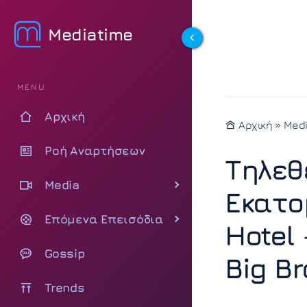
Mediatime
MENU
Αρχική
Αρχική
»
Med
Ροή Αναρτήσεων
Τηλεθ
Media
Εκατο
Επόμενα Επεισόδια
Hotel
Gossip
Big Br
Trends