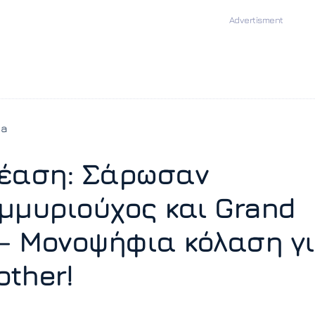
ia
έαση: Σάρωσαν
μμυριούχος και Grand
 – Μονοψήφια κόλαση γ
other!