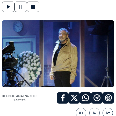
ΧΡΟΝΟΣ ΑΝΑΓΝΩΣΗΣ:
1 λεπτό
A+
A-
A±