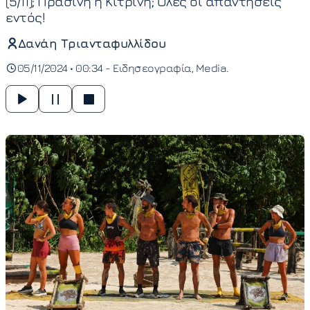
(5/11); Πράσινη ή Κίτρινη; Όλες οι απαντήσεις
εντός!
Δανάη Τριανταφυλλίδου
05/11/2024 • 00:34 -
Ειδησεογραφία
Media