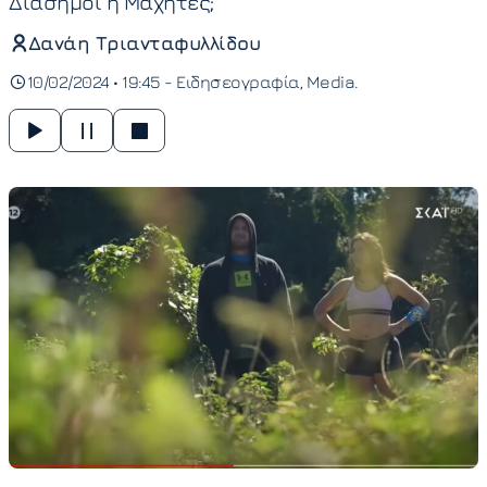
Διάσημοι ή Μαχητές;
Δανάη Τριανταφυλλίδου
10/02/2024 • 19:45 -
Ειδησεογραφία
Media