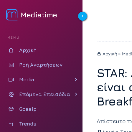
Mediatime
MENU
Αρχική
Αρχική
»
Med
Ροή Αναρτήσεων
STAR:
Media
είναι
Επόμενα Επεισόδια
Break
Gossip
Απίστευτο πο
Trends