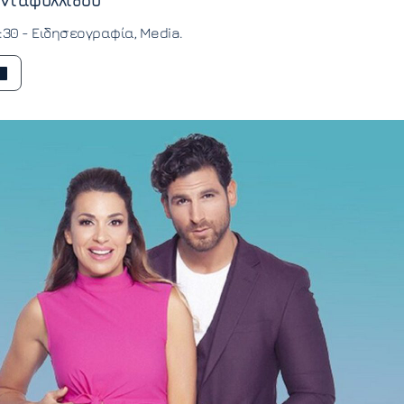
νταφυλλίδου
8:30 -
Ειδησεογραφία
Media