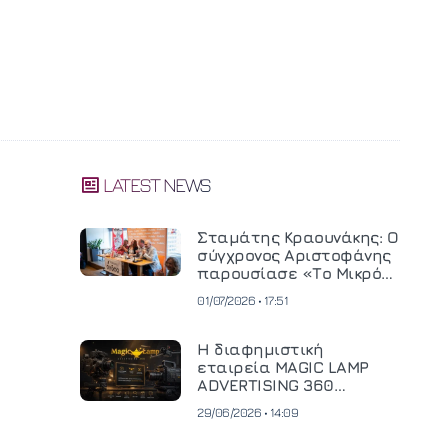
LATEST NEWS
Σταμάτης Κραουνάκης: Ο
σύγχρονος Αριστοφάνης
παρουσίασε «Το Μικρό
Μοναστηράκι» του
01/07/2026 • 17:51
Η διαφημιστική
εταιρεία MAGIC LAMP
ADVERTISING 360
επενδύει σε
29/06/2026 • 14:09
κινηματογραφική
τεχνολογία νέας γενιάς