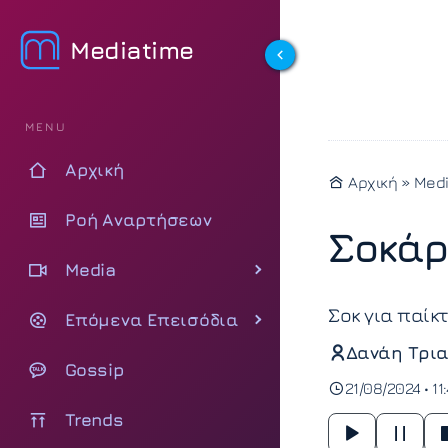
Mediatime
MENU
Αρχική
Αρχική
»
Med
Ροή Αναρτήσεων
Σοκάρε
Media
Σοκ για παίκτ
Επόμενα Επεισόδια
Δανάη Τρια
Gossip
21/08/2024 • 11:
Trends