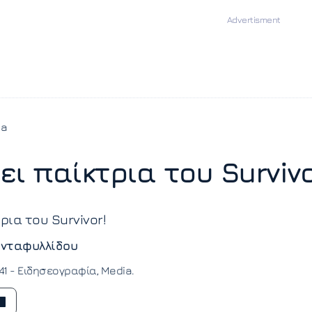
ia
ι παίκτρια του Survivo
ρια του Survivor!
νταφυλλίδου
41 -
Ειδησεογραφία
Media