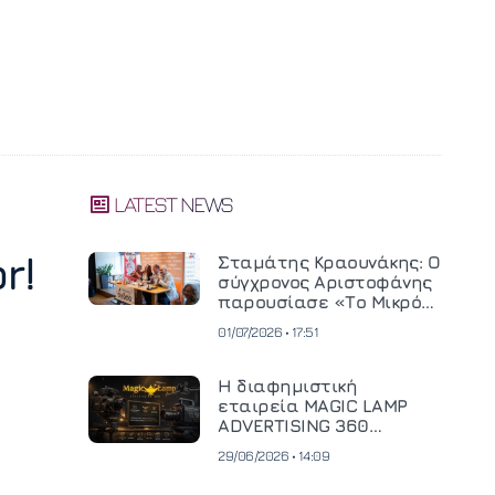
LATEST NEWS
r!
Σταμάτης Κραουνάκης: Ο
σύγχρονος Αριστοφάνης
παρουσίασε «Το Μικρό
Μοναστηράκι» του
01/07/2026 • 17:51
Η διαφημιστική
εταιρεία MAGIC LAMP
ADVERTISING 360
επενδύει σε
29/06/2026 • 14:09
κινηματογραφική
τεχνολογία νέας γενιάς