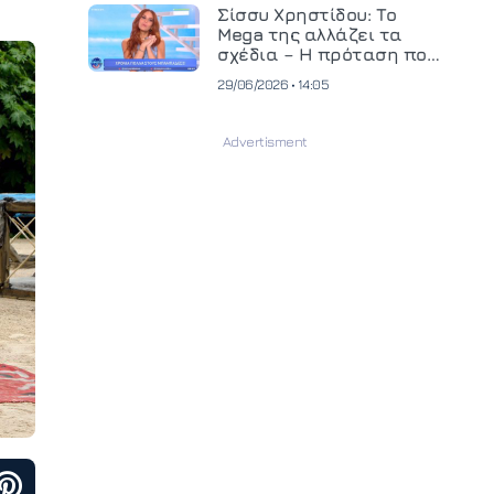
και ανεβάζει τον πήχη
Σίσσυ Χρηστίδου: Το
στην παραγωγή
Mega της αλλάζει τα
οπτικοακουστικού
σχέδια – Η πρόταση που
περιεχομένου
θα κρίνει το μέλλον της
29/06/2026 • 14:05