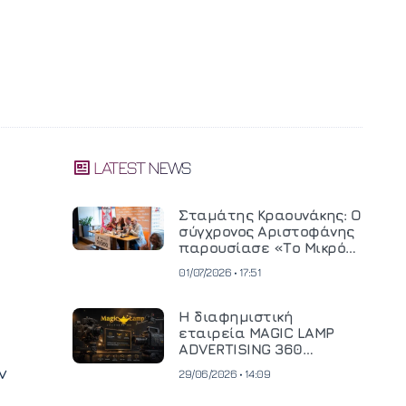
LATEST NEWS
Σταμάτης Κραουνάκης: Ο
σύγχρονος Αριστοφάνης
παρουσίασε «Το Μικρό
Μοναστηράκι» του
01/07/2026 • 17:51
Η διαφημιστική
εταιρεία MAGIC LAMP
ADVERTISING 360
επενδύει σε
ν
29/06/2026 • 14:09
κινηματογραφική
τεχνολογία νέας γενιάς