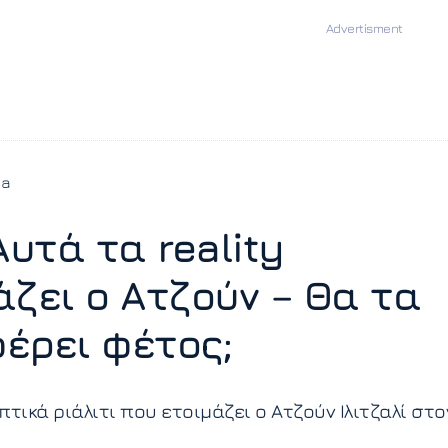
ia
Αυτά τα reality
άζει ο Ατζούν – Θα τα
έρει φέτος;
πτικά ριάλιτι που ετοιμάζει ο Ατζούν Ιλιτζαλί στο