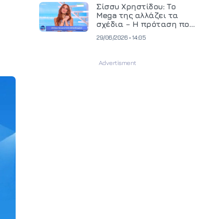
και ανεβάζει τον πήχη
Σίσσυ Χρηστίδου: Το
στην παραγωγή
Mega της αλλάζει τα
οπτικοακουστικού
σχέδια – Η πρόταση που
περιεχομένου
θα κρίνει το μέλλον της
29/06/2026 • 14:05