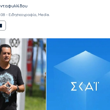
νταφυλλίδου
2:08 -
Ειδησεογραφία
Media