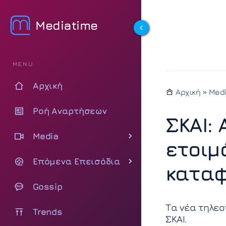
Mediatime
MENU
Αρχική
Αρχική
»
Med
Ροή Αναρτήσεων
ΣΚΑΙ: 
Media
ετοιμ
Επόμενα Επεισόδια
καταφ
Gossip
Τα νέα τηλεο
Trends
ΣΚΑΙ.